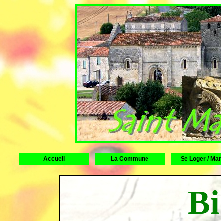
Accueil
La Commune
Se Loger / Ma
Bi